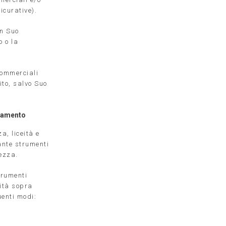
icurative).
un Suo
o o la
commerciali
ito, salvo Suo
ttamento
a, liceità e
ante strumenti
ezza.
trumenti
lità sopra
uenti modi: