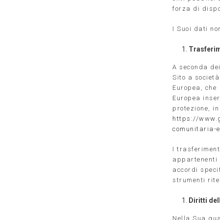
forza di disp
I Suoi dati n
Trasferim
A seconda dei 
Sito a società
Europea, che
Europea inser
protezione, in
https://www.
comunitaria-e
I trasferiment
appartenenti 
accordi specif
strumenti rit
Diritti de
Nella Sua qual