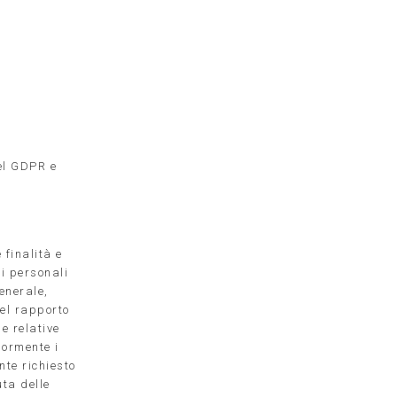
del GDPR e
 finalità e
ti personali
enerale,
del rapporto
le relative
iormente i
nte richiesto
uta delle