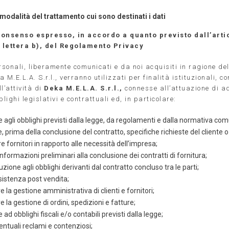
 modalità del trattamento cui sono destinati i dati
consenso espresso, in accordo a quanto previsto dall’arti
 lettera b), del Regolamento Privacy
rsonali, liberamente comunicati e da noi acquisiti in ragione dell
 M.E.L.A. S.r.l., verranno utilizzati per finalità istituzionali, c
l’attività di
Deka M.E.L.A. S.r.l.,
connesse all’attuazione di 
blighi legislativi e contrattuali ed, in particolare:
agli obblighi previsti dalla legge, da regolamenti e dalla normativa com
, prima della conclusione del contratto, specifiche richieste del cliente o 
e fornitori in rapporto alle necessità dell’impresa;
informazioni preliminari alla conclusione dei contratti di fornitura;
zione agli obblighi derivanti dal contratto concluso tra le parti;
sistenza post vendita;
 la gestione amministrativa di clienti e fornitori;
 la gestione di ordini, spedizioni e fatture;
ad obblighi fiscali e/o contabili previsti dalla legge;
entuali reclami e contenziosi;