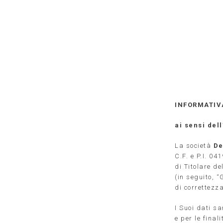
INFORMATIV
ai sensi del
La società
Dek
C.F. e P.I. 0
di Titolare d
(in seguito, 
di correttezza
I Suoi dati s
e per le final