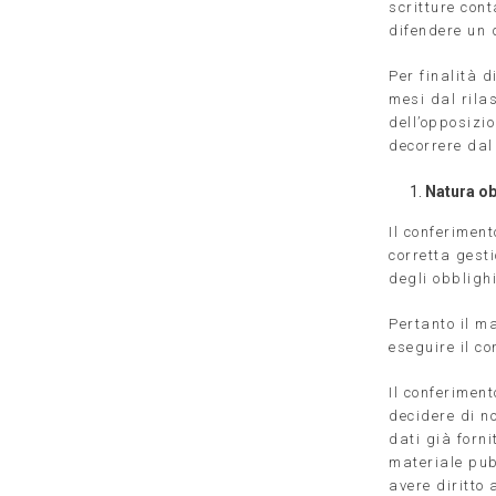
scritture cont
difendere un d
Per finalità d
mesi dal rilas
dell’opposizio
decorrere dal
Natura ob
Il conferiment
corretta gest
degli obblighi
Pertanto il m
eseguire il co
Il conferiment
decidere di n
dati già forni
materiale pub
avere diritto a