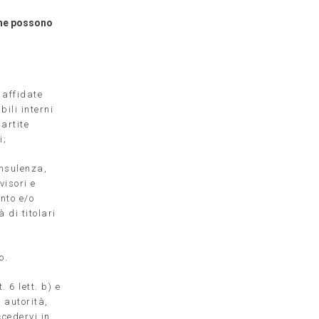
che possono
 affidate
bili interni
artite
i;
onsulenza,
visori e
nto e/o
 di titolari
o.
 6 lett. b) e
 autorità,
ccedervi in