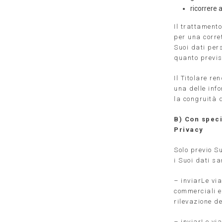
ricorrere a
Il trattamento
per una corret
Suoi dati per
quanto previs
Il Titolare re
una delle info
la congruità 
B) Con speci
Privacy
Solo previo Su
i Suoi dati sa
– inviarLe via
commerciali e/
rilevazione d
– inviarLe vi