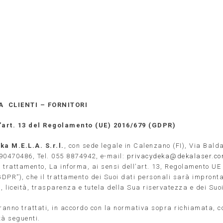
HOME
SISTEMI
TRATTAMENTI
CHI SIAMO
A
CLIENTI – FORNITORI
l’art. 13 del Regolamento (UE) 2016/679 (GDPR)
a M.E.L.A. S.r.l.
, con sede legale in Calenzano (FI), Via Bald
4190470486, Tel. 055 8874942, e-mail:
privacydeka@dekalaser.c
el trattamento, La informa, ai sensi dell’art. 13, Regolamento U
“GDPR”), che il trattamento dei Suoi dati personali sarà impronta
, liceità, trasparenza e tutela della Sua riservatezza e dei Suoi 
aranno trattati, in accordo con la normativa sopra richiamata, c
ità seguenti.