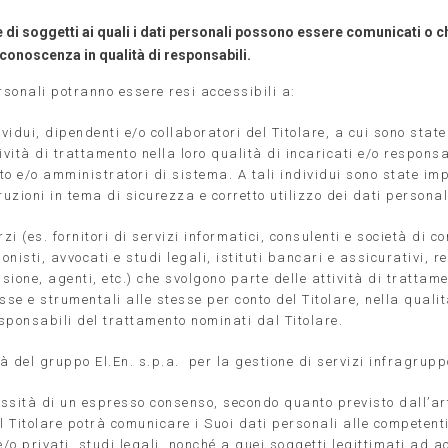
 di soggetti ai quali i dati personali possono essere comunicati o 
 conoscenza in qualità di responsabili.
rsonali potranno essere resi accessibili a:
ividui, dipendenti e/o collaboratori del Titolare, a cui sono state
ività di trattamento nella loro qualità di incaricati e/o responsa
to e/o amministratori di sistema. A tali individui sono state imp
ruzioni in tema di sicurezza e corretto utilizzo dei dati personal
rzi (
es. fornitori di servizi informatici, consulenti e società di c
ionisti, avvocati e studi legali, istituti bancari e assicurativi, re
isione, agenti, etc.)
che svolgono parte delle attività di trattame
sse e strumentali alle stesse per conto del Titolare, nella qualità
sponsabili del trattamento nominati dal Titolare.
tà del gruppo El.En. s.p.a.
per la gestione di servizi infragrupp
ssità di un espresso consenso, secondo quanto previsto dall’art.
l Titolare potrà comunicare i Suoi dati personali alle competenti
e/o privati, studi legali, nonché a quei soggetti legittimati ad a