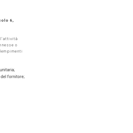
colo 6,
’attività
onnesse o
adempimenti
unitaria;
del fornitore;