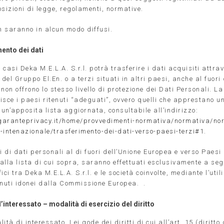
osizioni di legge, regolamenti, normative.
on saranno in alcun modo diffusi.
ento dei dati
casi Deka M.E.L.A. S.r.l. potrà trasferire i dati acquisiti attra
 del Gruppo El.En. o a terzi situati in altri paesi, anche al fuori
non offrono lo stesso livello di protezione dei Dati Personali. 
isce i paesi ritenuti “adeguati”, ovvero quelli che apprestano u
 un’apposita lista aggiornata, consultabile all’indirizzo:
garanteprivacy.it/home/provvedimenti-normativa/normativa/no
-intenazionale/trasferimento-dei-dati-verso-paesi-terzi#1
.
i di dati personali al di fuori dell’Unione Europea e verso Paesi
alla lista di cui sopra, saranno effettuati esclusivamente a segu
ici tra Deka M.E.L.A. S.r.l. e le società coinvolte, mediante l’util
enuti idonei dalla Commissione Europea.
.
ll’interessato – modalità di esercizio del diritto
ità di interessato, Lei gode dei diritti di cui all’art. 15 (diritto