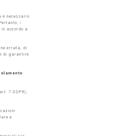
ra è necessario
Pertanto, i
in accordo a
one errata, di
e di garantire
egolamento
 art. 7 GDPR),
icazioni
lare e
merciali e/o