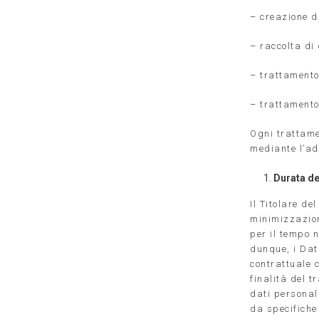
– creazione di 
– raccolta di 
– trattamento 
– trattamento
Ogni trattamen
mediante l’ad
Durata de
Il Titolare de
minimizzazione
per il tempo 
dunque, i Dat
contrattuale c
finalità del t
dati personali
da specifiche 