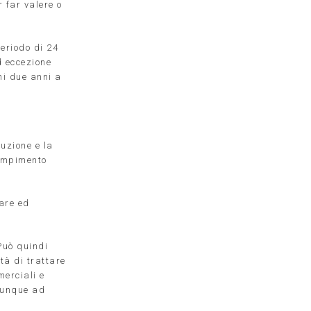
r far valere o
eriodo di 24
d eccezione
ni due anni a
cuzione e la
dempimento
rare ed
 Può quindi
tà di trattare
merciali e
omunque ad