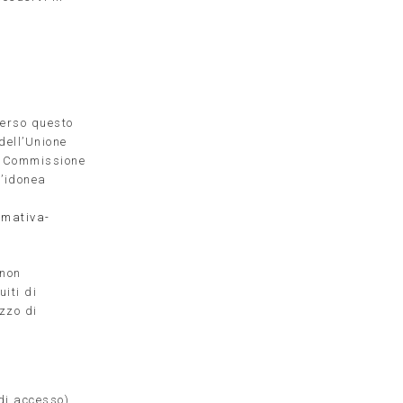
verso questo
 dell’Unione
La Commissione
n’idonea
rmativa-
 non
iti di
izzo di
 di accesso),