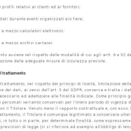
profili relativi ai clienti ed ai fornitori;
dati durante eventi organizzati e/o fiere;
a mezzo calcolatori elettronici;
 a mezzo archivi cartacei.
to avviene nel rispetto delle modalità di cui agli artt. 6 e 32 
ozione delle adeguate misure di sicurezza previste.
l trattamento
l trattamento, nel rispetto dei principi di liceità, limitazione delle
 dei dati, ai sensi dell’art. 5 del GDPR, conserva e tratta i da
necessario ad adempiere alle finalità indicate. Come principio g
i personali verranno conservati per l’intero periodo di vigenza 
on il Titolare. Venuto meno il rapporto contrattuale e, con esso, 
rattamento, il Titolare è comunque legittimato a conservare ulter
, in tutto o in parte, per determinate finalità, come espressame
previsioni di legge (ci si riferisce ad esempio all’obbligo di ten