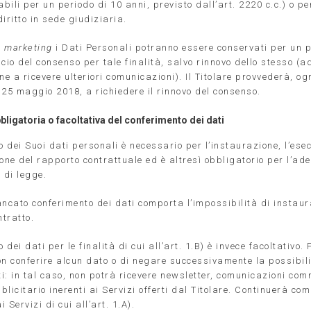
abili per un periodo di 10 anni, previsto dall’art. 2220 c.c.) o pe
iritto in sede giudiziaria.
i
marketing
i Dati Personali potranno essere conservati per un p
cio del consenso per tale finalità, salvo rinnovo dello stesso (a
ne a ricevere ulteriori comunicazioni). Il Titolare provvederà, og
 25 maggio 2018, a richiedere il rinnovo del consenso.
bligatoria o facoltativa del conferimento dei dati
o dei Suoi dati personali è necessario per l’instaurazione, l’ese
ione del rapporto contrattuale ed è altresì obbligatorio per l’a
 di legge.
ancato conferimento dei dati comporta l’impossibilità di instau
ntratto.
o dei dati per le finalità di cui all’art. 1.B) è invece facoltativo.
on conferire alcun dato o di negare successivamente la possibili
ti: in tal caso, non potrà ricevere newsletter, comunicazioni com
blicitario inerenti ai Servizi offerti dal Titolare. Continuerà c
i Servizi di cui all’art. 1.A).