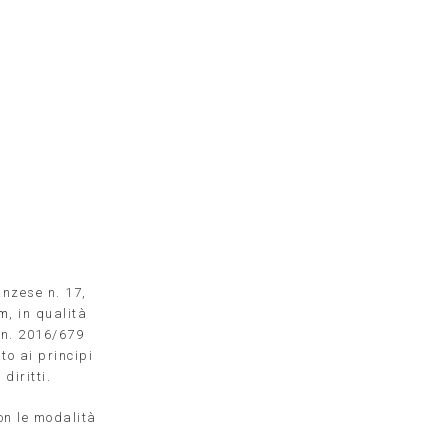
EVENTI
BLOG
SEI UN PAZIENTE?
anzese n. 17,
om
, in qualità
E n. 2016/679
to ai principi
diritti.
on le modalità