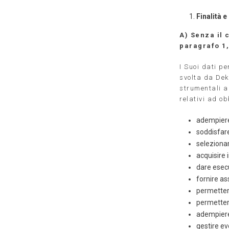
Finalità e
A)
Senza il 
paragrafo 1,
I Suoi dati pe
svolta da Deka
strumentali al
relativi ad ob
adempiere 
soddisfare
selezionar
acquisire 
dare esecu
fornire as
permettere
permettere
adempiere 
gestire ev