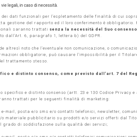
 vie legali, in caso di necessità.
 dei dati funzionali per l’espletamento delle finalità di cui sop
ta gestione del rapporto ed il loro conferimento è obbligatorio. 
sonali saranno trattati
senza la necessità del Suo consenso
to dall’Art. 6, paragrafo 1, lettera b) del GDPR.
nde altresì noto che l’eventuale non comunicazione, o comunicazi
rmazioni obbligatorie, può causare l’impossibilità per il Titolar
del trattamento stesso.
fico e distinto consenso, come previsto dall’art. 7 del R
o specifico e distinto consenso (artt. 23 e 130 Codice Privacy e
ranno trattati per le seguenti finalità di marketing:
 e-mail, posta e/o sms e/o contatti telefonici, newsletter, comun
o materiale pubblicitario su prodotti e/o servizi offerti dal Tito
el grado di soddisfazione sulla qualità dei servizi;
a e-mail, posta e/o sms e/o contatti telefonici comunicazioni com