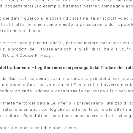
di soggetti terzi (ad esempio, business partner, compagnie ass
o dei dati riguardo alle sopraindicate finalità è facoltativo ed 
iuto al trattamento non compromette la prosecuzione del rapport
 trattamento stesso.
 che se siete già nostri clienti, potremo inviare comunicazioni 
vizi e prodotti del Titolare analoghi a quelli di cui ha già usufru
 130 c. 4 Codice Privacy).
del trattamento – Legittimi interessi perseguiti dal Titolare del tra
 dei Suoi dati personali sarà improntato a principi di correttezz
tutelando la Sua riservatezza ed i Suoi diritti ed avverrà medi
cedure aziendali idonee a garantirne la sicurezza e la riservat
 trattamento dei dati a Lei riferibili prevedranno l’utilizzo di s
matici e telematici, con logiche strettamente correlate alle fina
articolare i Suoi dati personali potranno essere trattati nei seg
a terzi di operazioni di elaborazione;