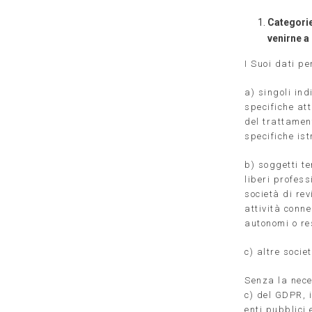
Categorie
venirne a
I Suoi dati pe
a) singoli ind
specifiche att
del trattamen
specifiche ist
b) soggetti te
liberi profess
società di rev
attività conne
autonomi o re
c) altre socie
Senza la nece
c) del GDPR, i
enti pubblici 