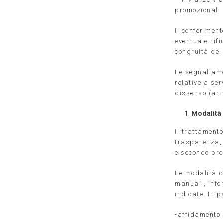
promozionali 
Il conferiment
eventuale rif
congruità del
Le segnaliamo
relative a ser
dissenso (art.
Modalità 
Il trattamento
trasparenza, 
e secondo pro
Le modalità di
manuali, infor
indicate. In p
-affidamento 