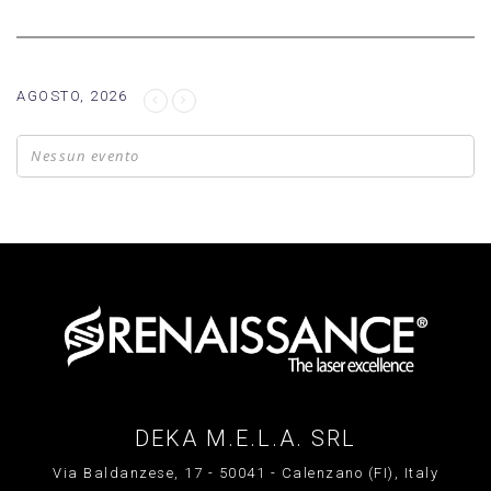
AGOSTO, 2026
Nessun evento
DEKA M.E.L.A. SRL
Via Baldanzese, 17 - 50041 - Calenzano (FI), Italy