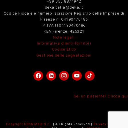
+39 055 8874942
dekaitalia@deka.it
Codice Fiscale e numero iscrizione Registro delle Imprese di
Firenze n. 04190470486
P. IVA IT04190470486
REA Firenze: 425321
Note legali
Informativa clienti-fornitori
Codice Etico
Gestione delle segnalazioni
facebook
linkedin-
instagram
youtube
tiktok
square
Sei un paziente? Clicca qui
Copyright DEKA Mela S.r.l.
| All Rights Reserved |
Privacy Policy
e